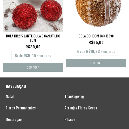
BOLA HB215 LANTEJOULA E CANUTILHO
BOLA DO 10CM C/3 18998
8CM
R$65,00
R$30,00
6
x de
R$10,83
sem juros
6
x de
R$5,00
sem juros
NAVEGAÇÃO
Natal
Thanksgiving
Flores Permanentes
Arranjos Flores Secas
Decoração
Páscoa