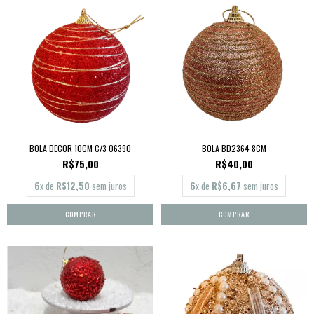
BOLA DECOR 10CM C/3 06390
BOLA BD2364 8CM
R$75,00
R$40,00
6
x de
R$12,50
sem juros
6
x de
R$6,67
sem juros