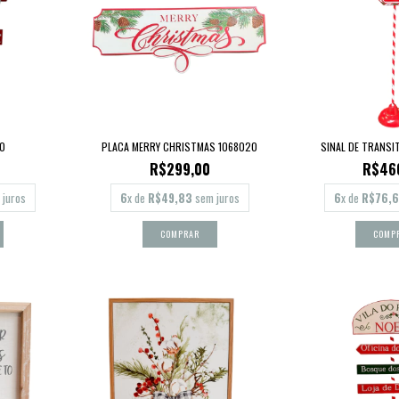
0
PLACA MERRY CHRISTMAS 1068020
SINAL DE TRANSI
R$299,00
R$46
juros
6
x de
R$49,83
sem juros
6
x de
R$76,6