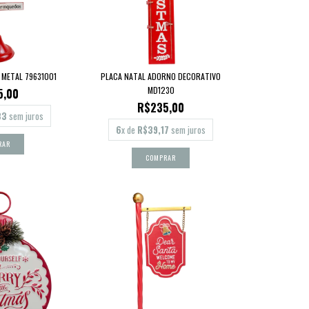
 METAL 79631001
PLACA NATAL ADORNO DECORATIVO
MD1230
5,00
R$235,00
83
sem juros
6
x de
R$39,17
sem juros