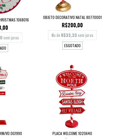
OBJETO DECORATIVO NATAL 80770001
HRISTMAS 1068016
R$200,00
8,00
6
x de
R$33,33
sem juros
00
sem juros
ESGOTADO
ADO
 VM/VD DG1990
PLACA WELCOME 1020640