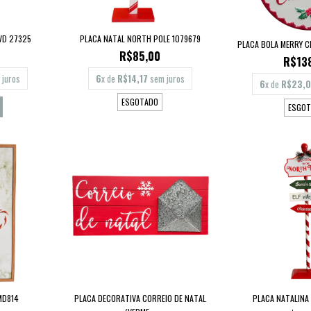
VD 27325
PLACA NATAL NORTH POLE 1079679
PLACA BOLA MERRY C
R$85,00
R$13
juros
6
x de
R$14,17
sem juros
6
x de
R$23,
ESGOTADO
ESGOT
MD814
PLACA DECORATIVA CORREIO DE NATAL
PLACA NATALINA