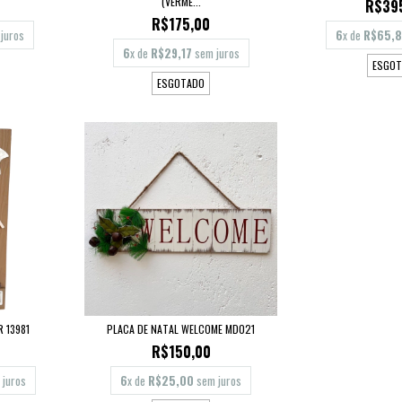
(VERME...
R$39
R$175,00
juros
6
x de
R$65,
6
x de
R$29,17
sem juros
ESGOT
ESGOTADO
 13981
PLACA DE NATAL WELCOME MD021
R$150,00
juros
6
x de
R$25,00
sem juros