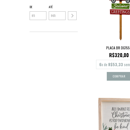
DE
ATÉ
PLACA BR DG155
R$320,00
6
x de
R$53,33
sem 