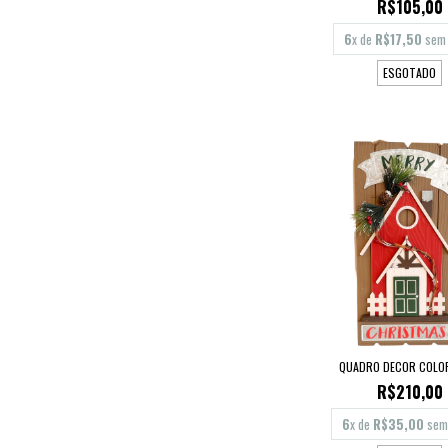
R$105,00
6
x de
R$17,50
sem 
ESGOTADO
QUADRO DECOR COLOR
R$210,00
6
x de
R$35,00
sem 