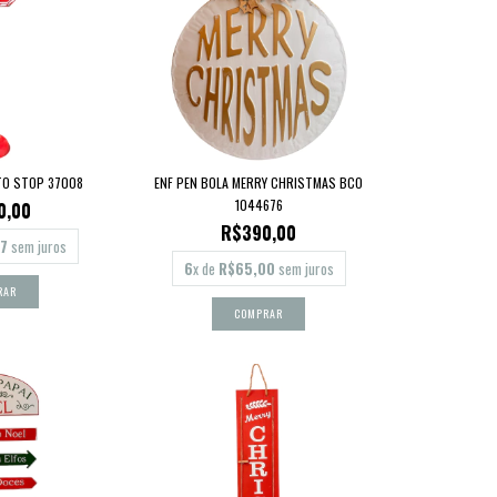
TO STOP 37008
ENF PEN BOLA MERRY CHRISTMAS BCO
1044676
0,00
R$390,00
7
sem juros
6
x de
R$65,00
sem juros