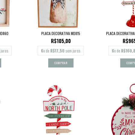
MD860
PLACA DECORATIVA MD815
PLACA DECORATIVA
R$105,00
R$96
juros
6
x de
R$17,50
sem juros
6
x de
R$160,