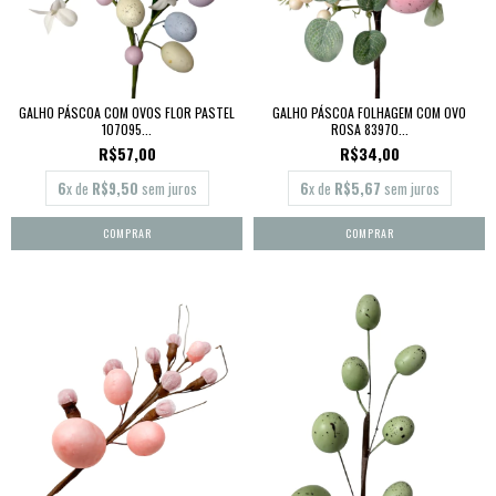
GALHO PÁSCOA COM OVOS FLOR PASTEL
GALHO PÁSCOA FOLHAGEM COM OVO
107095...
ROSA 83970...
R$57,00
R$34,00
6
x de
R$9,50
sem juros
6
x de
R$5,67
sem juros