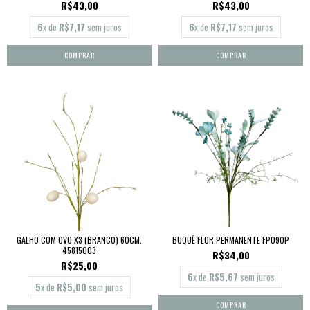
R$43,00
R$43,00
6
x de
R$7,17
sem juros
6
x de
R$7,17
sem juros
GALHO COM OVO X3 (BRANCO) 60CM.
BUQUÊ FLOR PERMANENTE FP090P
45815003
R$34,00
R$25,00
6
x de
R$5,67
sem juros
5
x de
R$5,00
sem juros