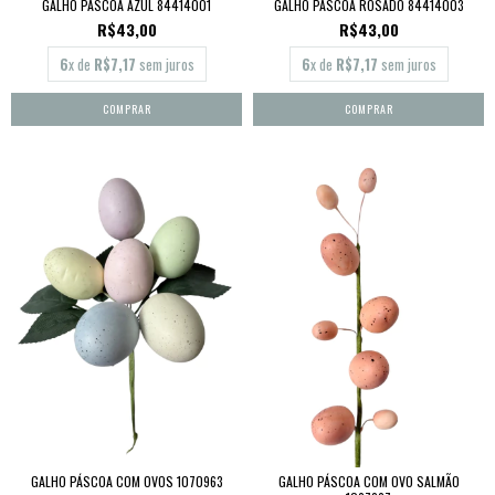
GALHO PÁSCOA AZUL 84414001
GALHO PÁSCOA ROSADO 84414003
R$43,00
R$43,00
6
x de
R$7,17
sem juros
6
x de
R$7,17
sem juros
GALHO PÁSCOA COM OVOS 1070963
GALHO PÁSCOA COM OVO SALMÃO