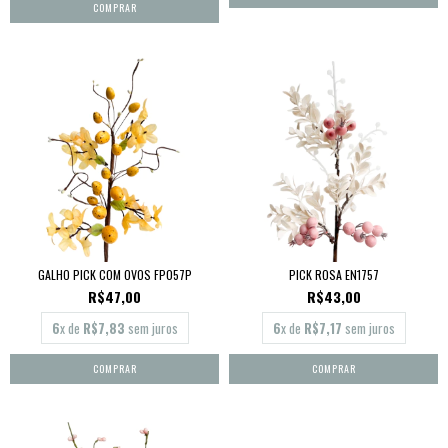
GALHO PICK COM OVOS FP057P
PICK ROSA EN1757
R$47,00
R$43,00
6
x de
R$7,83
sem juros
6
x de
R$7,17
sem juros