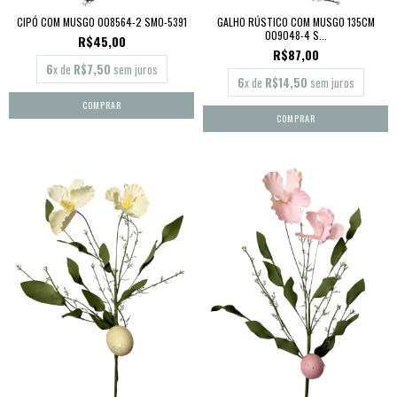
CIPÓ COM MUSGO 008564-2 SMO-5391
GALHO RÚSTICO COM MUSGO 135CM
009048-4 S...
R$45,00
R$87,00
6
x de
R$7,50
sem juros
6
x de
R$14,50
sem juros