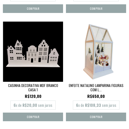
CASINHA DECORATIVA MDF BRANCO
ENFEITE NATALINO LAMPARINA FIGURAS
CASA 1
COM L...
R$120,00
R$650,00
6
x de
R$20,00
sem juros
6
x de
R$108,33
sem juros