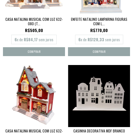
CASA NATALINA MUSICAL COM LUZ 632-
ENFEITE NATALINO LAMPARINA FIGURAS
080 (T...
COM L...
R$505,00
R$770,00
6
x de
R$84,17
sem juros
6
x de
R$128,33
sem juros
CASA NATALINA MUSICAL COM LUZ 632-
CASINHA DECORATIVA MDF BRANCO