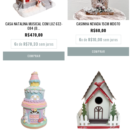
CASA NATALINA MUSICAL COM LUZ 632-
CASINHA NEVADA 15CM MD070
084 (B...
R$60,00
R$470,00
6
x de
R$10,00
sem juros
6
x de
R$78,33
sem juros