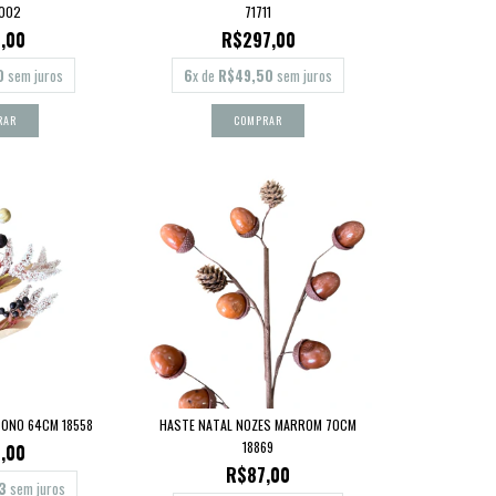
002
71711
,00
R$297,00
0
sem juros
6
x de
R$49,50
sem juros
TONO 64CM 18558
HASTE NATAL NOZES MARROM 70CM
18869
,00
R$87,00
3
sem juros