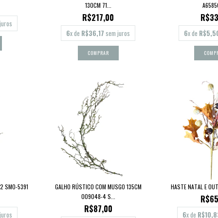
130CM 71...
A6585
R$217,00
R$33
juros
6
x de
R$36,17
sem juros
6
x de
R$5,5
2 SMO-5391
GALHO RÚSTICO COM MUSGO 135CM
HASTE NATAL E OU
009048-4 S...
R$65
R$87,00
juros
6
x de
R$10,8