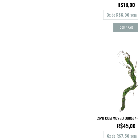
R$18,00
3
x de
R$6,00
sem 
CIPÓ COM MUSGO 008564-
R$45,00
6
x de
R$7,50
sem 