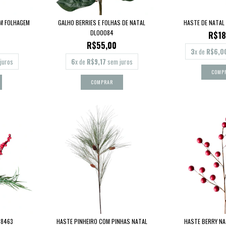
M FOLHAGEM
GALHO BERRIES E FOLHAS DE NATAL
HASTE DE NATAL
DLO0084
R$18
R$55,00
3
x de
R$6,0
juros
6
x de
R$9,17
sem juros
58463
HASTE PINHEIRO COM PINHAS NATAL
HASTE BERRY NA