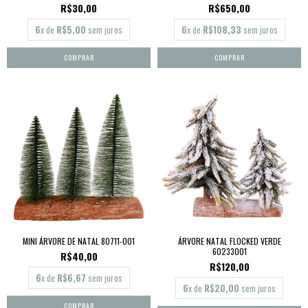
R$30,00
R$650,00
6
x de
R$5,00
sem juros
6
x de
R$108,33
sem juros
MINI ÁRVORE DE NATAL 80711-001
ÁRVORE NATAL FLOCKED VERDE
60233001
R$40,00
R$120,00
6
x de
R$6,67
sem juros
6
x de
R$20,00
sem juros