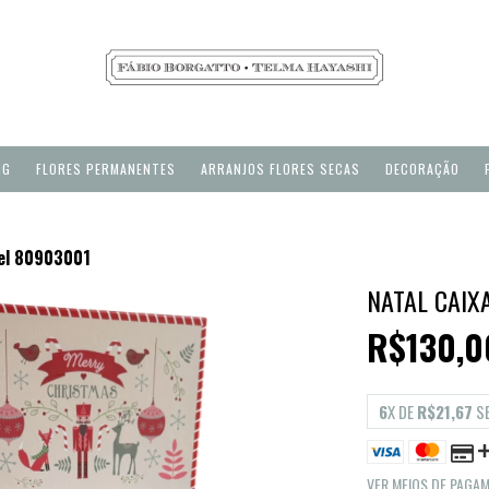
NG
FLORES PERMANENTES
ARRANJOS FLORES SECAS
DECORAÇÃO
pel 80903001
NATAL CAIX
R$130,0
6
X DE
R$21,67
S
VER MEIOS DE PAGA