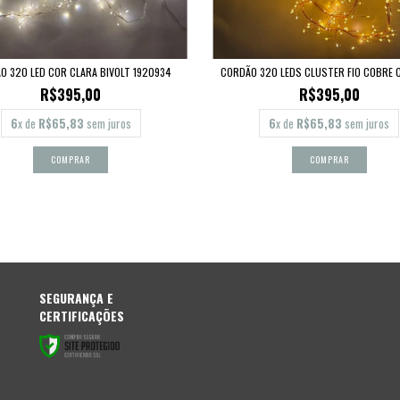
O 320 LED COR CLARA BIVOLT 1920934
CORDÃO 320 LEDS CLUSTER FIO COBRE C
R$395,00
R$395,00
6
x de
R$65,83
sem juros
6
x de
R$65,83
sem juros
SEGURANÇA E
CERTIFICAÇÕES