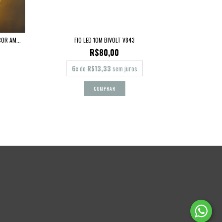
OR AM...
FIO LED 10M BIVOLT V843
R$80,00
6
x de
R$13,33
sem juros