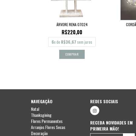
ÁRVORE RENA 07024
CORDÃ
R$220,00
6
x de
R$36,67
sem juros
NAVEGAÇÃO
REDES SOCIAIS
Natal
Thanksgiving
Flores Permanentes
RECEBA NOVIDADES EM
Arranjos Flores Secas
PRIMEIRA MÃO!
Decoração