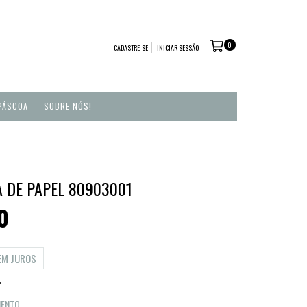
0
CADASTRE-SE
INICIAR SESSÃO
PÁSCOA
SOBRE NÓS!
A DE PAPEL 80903001
0
EM JUROS
MENTO