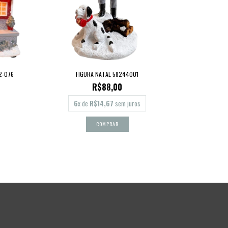
2-076
FIGURA NATAL 58244001
R$88,00
6
x de
R$14,67
sem juros