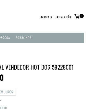
0
CADASTRE-SE
INICIAR SESSÃO
PÁSCOA
SOBRE NÓS!
AL VENDEDOR HOT DOG 58228001
00
EM JUROS
MENTO