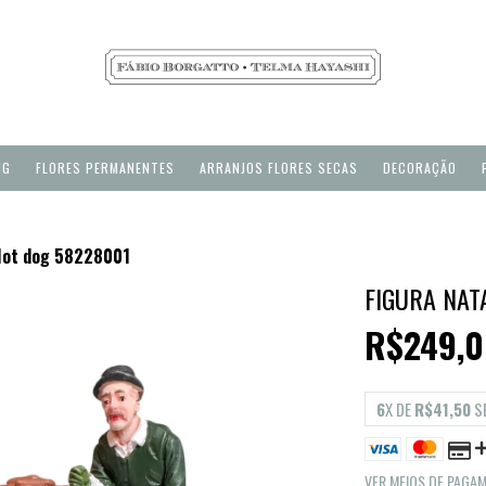
NG
FLORES PERMANENTES
ARRANJOS FLORES SECAS
DECORAÇÃO
 Hot dog 58228001
FIGURA NAT
R$249,
6
X DE
R$41,50
S
VER MEIOS DE PAGA