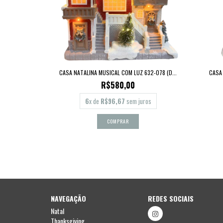
CASA NATALINA MUSICAL COM LUZ 632-078 (D...
CASA
R$580,00
6
x de
R$96,67
sem juros
NAVEGAÇÃO
REDES SOCIAIS
Natal
Thanksgiving