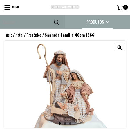
MENU
0
PRODUTOS
Início
/
Natal
/
Presépios
/
Sagrada Familia 40cm 1566