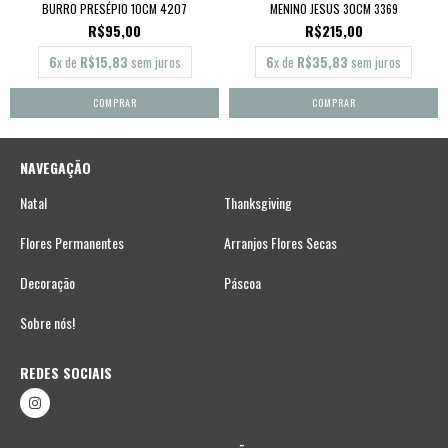
BURRO PRESÉPIO 10CM 4207
MENINO JESUS 30CM 3369
R$95,00
R$215,00
6
x de
R$15,83
sem juros
6
x de
R$35,83
sem juros
NAVEGAÇÃO
Natal
Thanksgiving
Flores Permanentes
Arranjos Flores Secas
Decoração
Páscoa
Sobre nós!
REDES SOCIAIS