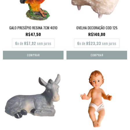
GALO PRESÉPIO RESINA 7CM 4010
OVELHA DECORAÇÃO COD 125
R$47,50
R$140,00
6
x de
R$7,92
sem juros
6
x de
R$23,33
sem juros