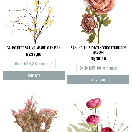
GALHO DECORATIVO AMARELO EN1644
RANUNCULUS ENVELHECIDO FERRUGEM
MX796-1
R$38,00
R$30,00
6
x de
R$6,33
sem juros
6
x de
R$5,00
sem juros