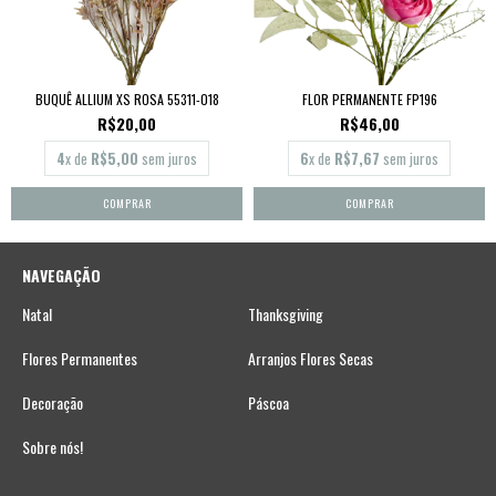
BUQUÊ ALLIUM XS ROSA 55311-018
FLOR PERMANENTE FP196
R$20,00
R$46,00
4
x de
R$5,00
sem juros
6
x de
R$7,67
sem juros
NAVEGAÇÃO
Natal
Thanksgiving
Flores Permanentes
Arranjos Flores Secas
Decoração
Páscoa
Sobre nós!