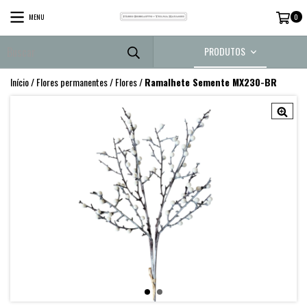
MENU
0
PRODUTOS
Início
/
Flores permanentes
/
Flores
/
Ramalhete Semente MX230-BR