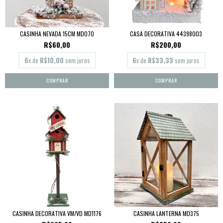
CASINHA NEVADA 15CM MD070
CASA DECORATIVA 44398003
R$60,00
R$200,00
6
x de
R$10,00
sem juros
6
x de
R$33,33
sem juros
CASINHA DECORATIVA VM/VD MD1176
CASINHA LANTERNA MD375