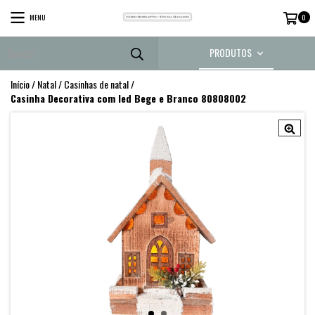
MENU
0
PRODUTOS
Início
/
Natal
/
Casinhas de natal
/
Casinha Decorativa com led Bege e Branco 80808002