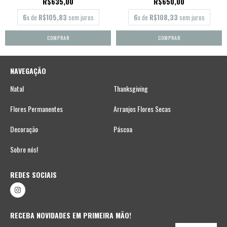
R$635,00
R$650,00
6
x de
R$105,83
sem juros
6
x de
R$108,33
sem juros
NAVEGAÇÃO
Natal
Thanksgiving
Flores Permanentes
Arranjos Flores Secas
Decoração
Páscoa
Sobre nós!
REDES SOCIAIS
RECEBA NOVIDADES EM PRIMEIRA MÃO!