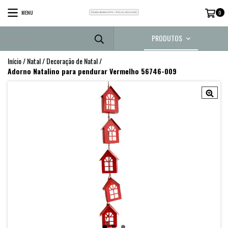
MENU
0
PRODUTOS
Início
/
Natal
/
Decoração de Natal
/
Adorno Natalino para pendurar Vermelho 56746-009