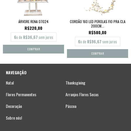
ÁRVORE RENA 07024
CORDÃO 160 LED PEROLAS FIO PRA CLA
200CM...
R$220,00
R$580,00
6
x de
R$36,67
sem juros
6
x de
R$96,67
sem juros
NAVEGAÇÃO
Natal
Thanksgiving
Flores Permanentes
Arranjos Flores Secas
Decoração
Páscoa
Sobre nós!