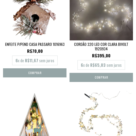
ENFEITE P/PEND CASA PASSARO 1016963
CORDÃO 320 LED COR CLARA BIVOLT
1920934
R$70,00
R$395,00
6
x de
R$11,67
sem juros
6
x de
R$65,83
sem juros