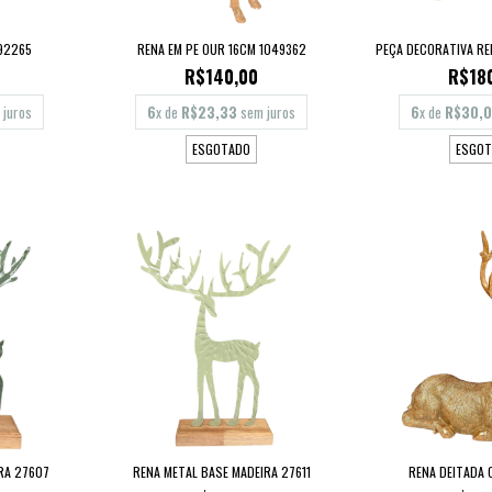
92265
RENA EM PE OUR 16CM 1049362
PEÇA DECORATIVA R
R$140,00
R$18
juros
6
x de
R$23,33
sem juros
6
x de
R$30,
ESGOTADO
ESGOT
RA 27607
RENA METAL BASE MADEIRA 27611
RENA DEITADA 