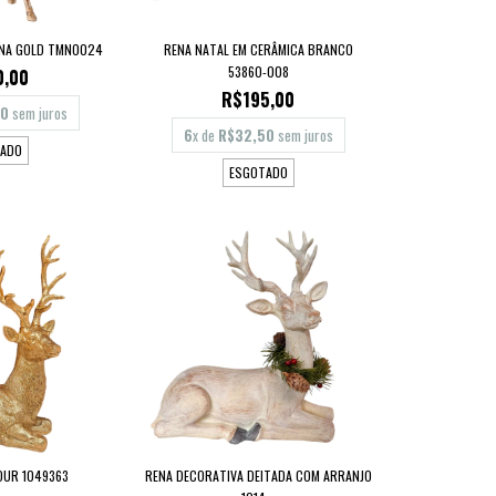
ENA GOLD TMN0024
RENA NATAL EM CERÂMICA BRANCO
53860-008
0,00
R$195,00
00
sem juros
6
x de
R$32,50
sem juros
ADO
ESGOTADO
OUR 1049363
RENA DECORATIVA DEITADA COM ARRANJO