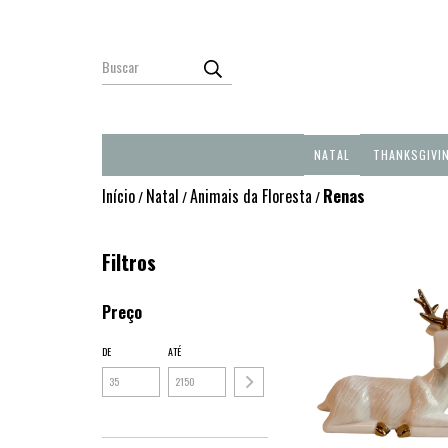
NATAL
THANKSGIVI
Início
Natal
Animais da Floresta
Renas
/
/
/
Filtros
Preço
DE
ATÉ