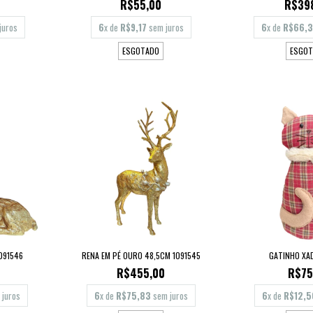
R$55,00
R$39
juros
6
x de
R$9,17
sem juros
6
x de
R$66,
ESGOTADO
ESGOT
091546
RENA EM PÉ OURO 48,5CM 1091545
GATINHO XA
R$455,00
R$75
juros
6
x de
R$75,83
sem juros
6
x de
R$12,5