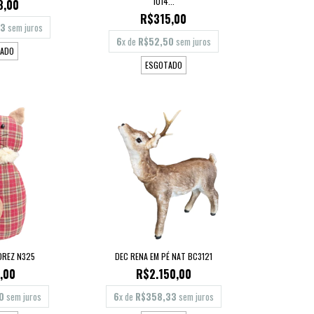
1014...
8,00
R$315,00
33
sem juros
6
x de
R$52,50
sem juros
ADO
ESGOTADO
DREZ N325
DEC RENA EM PÉ NAT BC3121
,00
R$2.150,00
0
sem juros
6
x de
R$358,33
sem juros