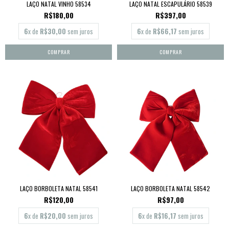
LAÇO NATAL VINHO 58534
LAÇO NATAL ESCAPULÁRIO 58539
R$180,00
R$397,00
6
x de
R$30,00
sem juros
6
x de
R$66,17
sem juros
LAÇO BORBOLETA NATAL 58541
LAÇO BORBOLETA NATAL 58542
R$120,00
R$97,00
6
x de
R$20,00
sem juros
6
x de
R$16,17
sem juros